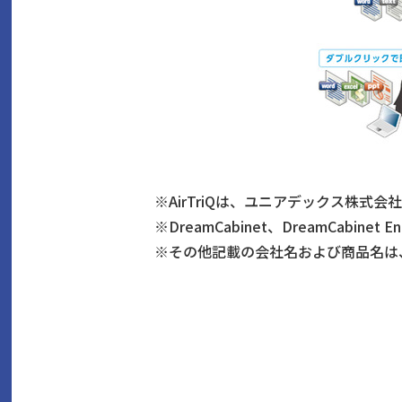
※
AirTriQは、ユニアデックス株式
※
DreamCabinet、DreamCabi
※
その他記載の会社名および商品名は